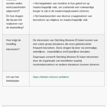
worden welke
• Het begeleiden van moslims in hun geloof en op
werkzaamheden
maatschappelijk vlak, om zodoende een volwaardige
uitgevoerd?
burger te zijn in de maatschappij waarin zij leven;
En hoe dragen
• Het beantwoorden van diverse vraagstukken van
die bij aan het
bezoekers op religieus en maatschappelijk vlak.
realiseren van
de doelstelling?
Hoe krijgt de
De inkomsten van Stichting Moskee El Islam komen van
instelling
een vaste groep donateurs die onze gebedsruimte
frequent bezoeken. Deze dragen bij door via eenmalige,
inkomsten?
wekelijkse, maandelijkse en/of jaarlijkse donaties.
Daarnaast verwerft Stichting Moskee El Islam inkomsten
door de organisatie van benefieten waarbij
moskeebezoekers en andere donateurs kunnen doneren.
Url van het
https://elislam.nl/onze-ambities/
beleidsplan