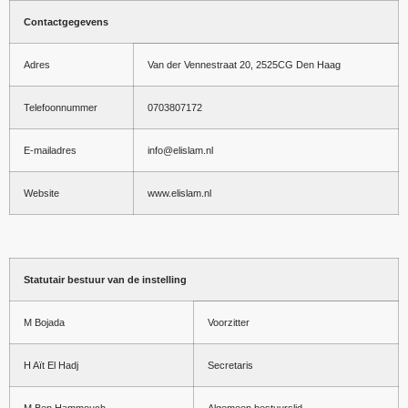
Contactgegevens
Adres
Van der Vennestraat 20, 2525CG Den Haag
Telefoonnummer
0703807172
E-mailadres
info@elislam.nl
Website
www.elislam.nl
Statutair bestuur van de instelling
M Bojada
Voorzitter
H Aït El Hadj
Secretaris