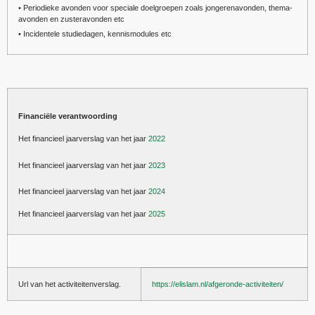
• Periodieke avonden voor speciale doelgroepen zoals jongerenavonden, thema-
avonden en zusteravonden etc
• Incidentele studiedagen, kennismodules etc
Financiële verantwoording
Het financieel jaarverslag van het jaar
2022
Het financieel jaarverslag van het jaar
2023
Het financieel jaarverslag van het jaar
2024
Het financieel jaarverslag van het jaar
2025
Url van het activiteitenverslag.
https://elislam.nl/afgeronde-activiteiten/