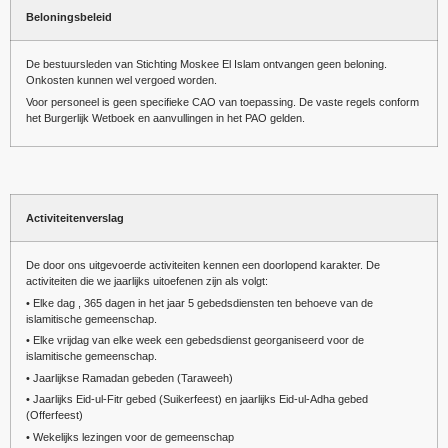
Beloningsbeleid
De bestuursleden van Stichting Moskee El Islam ontvangen geen beloning.
Onkosten kunnen wel vergoed worden.
Voor personeel is geen specifieke CAO van toepassing. De vaste regels conform
het Burgerlijk Wetboek en aanvullingen in het PAO gelden.
Activiteitenverslag
De door ons uitgevoerde activiteiten kennen een doorlopend karakter. De
activiteiten die we jaarlijks uitoefenen zijn als volgt:
• Elke dag , 365 dagen in het jaar 5 gebedsdiensten ten behoeve van de
islamitische gemeenschap.
• Elke vrijdag van elke week een gebedsdienst georganiseerd voor de
islamitische gemeenschap.
• Jaarlijkse Ramadan gebeden (Taraweeh)
• Jaarlijks Eid-ul-Fitr gebed (Suikerfeest) en jaarlijks Eid-ul-Adha gebed
(Offerfeest)
• Wekelijks lezingen voor de gemeenschap