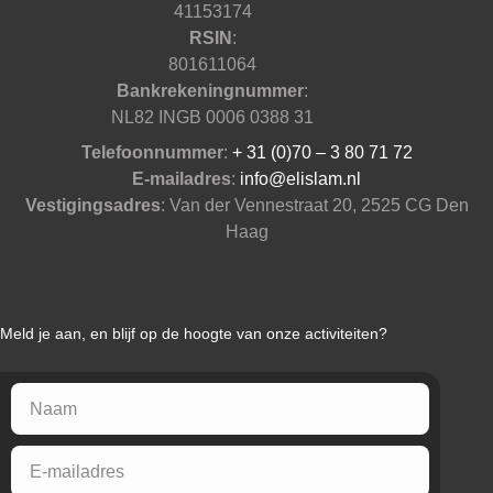
41153174
RSIN
:
801611064
Bankrekeningnummer
:
NL82 INGB 0006 0388 31
Telefoonnummer
:
+ 31 (0)70 – 3 80 71 72
E-mailadres
:
info@elislam.nl
Vestigingsadres
: Van der Vennestraat 20, 2525 CG Den
Haag
Meld je aan, en blijf op de hoogte van onze activiteiten?