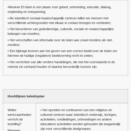
•Moskee El Islam is een plaats voor gebed, ontmoeting, educatie, dialoog,
ontplooiing en ontspanning;
• Als islamitisch sociaal-maatschappelijk centrum willen we mensen met
verschillende achtergronden met elkaar in contact brengen en verbinden;
• Het bevorderen van godsdienstige, culturele, sociale en maatschappelijke
belangen van moslims;
• Het verschaffen van informatie over de islam aan zowel moslims als niet-
moslims;
• Een bijdrage leveren aan het geven van een correct beeld over de Islam om
hiermee de huidige (negatieve) beeldvorming recht te zetten;
• Het verrichten van alle verdere handelingen, die met het voorstaande in de
ruimste zin verband houden of daartoe bevorderlijk kunnen zijn.
Hoofdlijnen beleidsplan
Welke
• Het opzetten en continueren van een religieus-en
werkzaamheden
cultureel centrum waar islamitisch onderwijs, lezingen,
verricht de
activiteiten, rondleidingen, ontmoetingen en andere
instelling?
educatieve activiteiten worden gehouden die toegankelijk
zijn voor verschillende doelgroepen;
Wanneer