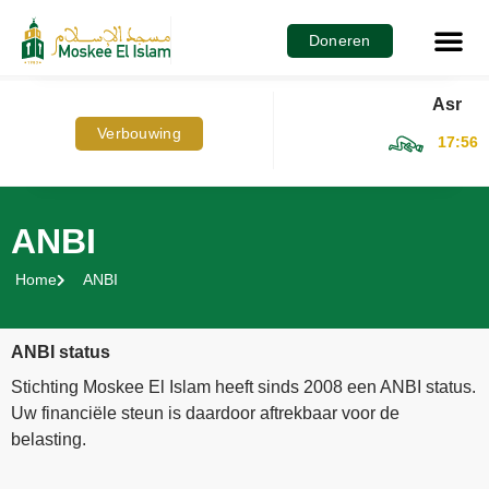
Hoe kan jij 
Doneren
Asr
Verbouwing
17:56
ANBI
Home
ANBI
ANBI status
Stichting Moskee El Islam heeft sinds 2008 een ANBI status.
Uw financiële steun is daardoor aftrekbaar voor de
belasting.