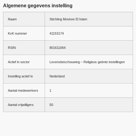
Algemene gegevens instelling
Naam
Stichting Moskee El Islam
KvK nummer
41153174
RSIN
801611064
Actief in sector
Levensbeschouwing – Religieus geënte instellingen
Instelling actief in
Nederland
Aantal medewerkers
1
Aantal vrijwilligers
50