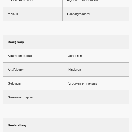
M Ben Hammouch
Algemeen bestuurslid
M Aakil
Penningmeester
Doelgroep
Algemeen publiek
Jongeren
Analfabeten
Kinderen
Gelovigen
Vrouwen en meisjes
Gemeenschappen
Doelstelling