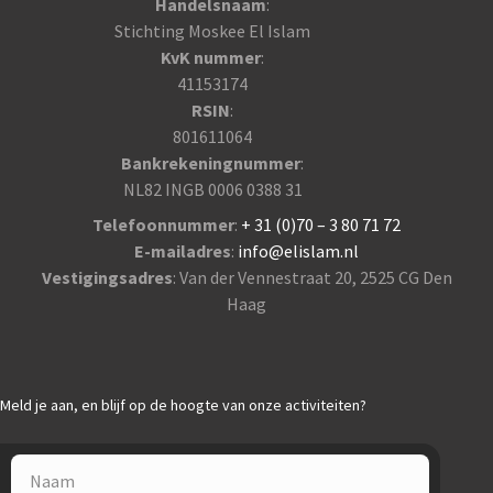
Handelsnaam
:
Stichting Moskee El Islam
KvK nummer
:
41153174
RSIN
:
801611064
Bankrekeningnummer
:
NL82 INGB 0006 0388 31
Telefoonnummer
:
+ 31 (0)70 – 3 80 71 72
E-mailadres
:
info@elislam.nl
Vestigingsadres
: Van der Vennestraat 20, 2525 CG Den
Haag
Meld je aan, en blijf op de hoogte van onze activiteiten?