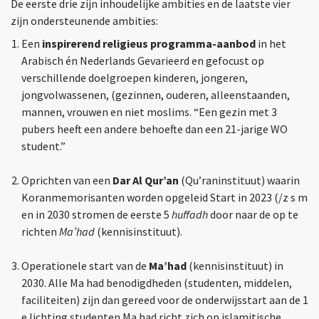
De eerste drie zijn inhoudelijke ambities en de laatste vier
zijn ondersteunende ambities:
Een
inspirerend religieus programma-aanbod
in het
Arabisch én Nederlands Gevarieerd en gefocust op
verschillende doelgroepen kinderen, jongeren,
jongvolwassenen, (gezinnen, ouderen, alleenstaanden,
mannen, vrouwen en niet moslims. “Een gezin met 3
pubers heeft een andere behoefte dan een 21-jarige WO
student.”
Oprichten van een
Dar Al Qur’an
(Qu’raninstituut) waarin
Koranmemorisanten worden opgeleid Start in 2023 (/z s m
en in 2030 stromen de eerste 5
huffadh
door naar de op te
richten
Ma’had
(kennisinstituut).
Operationele start van de
Ma’had
(kennisinstituut) in
2030. Alle Ma had benodigdheden (studenten, middelen,
faciliteiten) zijn dan gereed voor de onderwijsstart aan de 1
e lichting studenten Ma had richt zich op islamitische