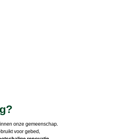
ng?
l binnen onze gemeenschap.
bruikt voor gebed,
ootschalige renovatie