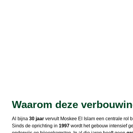
Waarom deze verbouwi
Al bijna
30 jaar
vervult Moskee El Islam een centrale ro
Sinds de oprichting in
1997
wordt het gebouw intensief ge
onderwijs en bijeenkomsten. In al die jaren heeft geen
gr