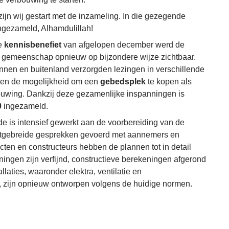
jn wij gestart met de inzameling. In die gezegende
ngezameld, Alhamdulillah!
se
kennisbenefiet
van afgelopen december werd de
 gemeenschap opnieuw op bijzondere wijze zichtbaar.
 binnen en buitenland verzorgden lezingen in verschillende
gen de mogelijkheid om een
gebedsplek
te kopen als
ouwing. Dankzij deze gezamenlijke inspanningen is
0
ingezameld.
de is intensief gewerkt aan de voorbereiding van de
uitgebreide gesprekken gevoerd met aannemers en
cten en constructeurs hebben de plannen tot in detail
ingen zijn verfijnd, constructieve berekeningen afgerond
llaties, waaronder elektra, ventilatie en
, zijn opnieuw ontworpen volgens de huidige normen.