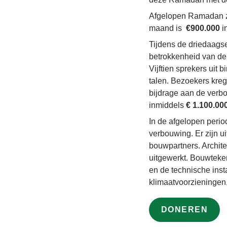
Afgelopen Ramadan zi
maand is
€900.000
i
Tijdens de driedaag
betrokkenheid van de
Vijftien sprekers uit
talen. Bezoekers kre
bijdrage aan de verb
inmiddels
€ 1.100.00
In de afgelopen perio
verbouwing. Er zijn 
bouwpartners. Archite
uitgewerkt. Bouwteken
en de technische insta
klimaatvoorzieningen
DONEREN