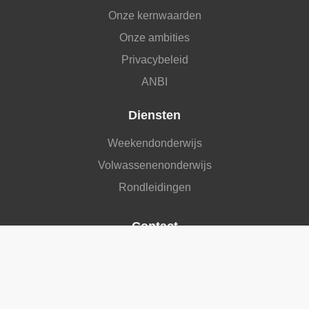
Onze kernwaarden
Onze ambities
Privacybeleid
ANBI
Diensten
Weekendonderwijs
Volwassenenonderwijs
Rondleidingen
Contact
Handelsnaam
:
Stichting Moskee El Islam
KvK nummer
:
41153174