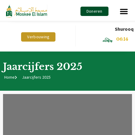
Hoe kan jij 
Doneren
Shurooq
Verbouwing
06:14
Jaarcijfers 2025
Home
Jaarcijfers 2025