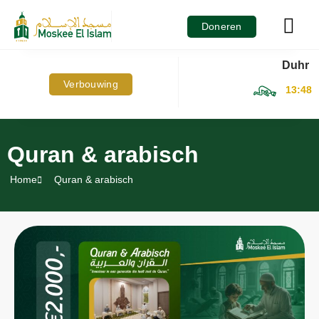
Hoe kan jij 
Doneren
Duhr
Verbouwing
13:48
Quran & arabisch
Home
Quran & arabisch